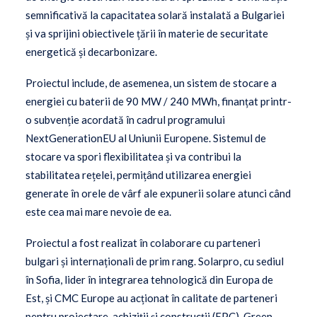
semnificativă la capacitatea solară instalată a Bulgariei
și va sprijini obiectivele țării în materie de securitate
energetică și decarbonizare.
Proiectul include, de asemenea, un sistem de stocare a
energiei cu baterii de 90 MW / 240 MWh, finanțat printr-
o subvenție acordată în cadrul programului
NextGenerationEU al Uniunii Europene. Sistemul de
stocare va spori flexibilitatea și va contribui la
stabilitatea rețelei, permițând utilizarea energiei
generate în orele de vârf ale expunerii solare atunci când
este cea mai mare nevoie de ea.
Proiectul a fost realizat în colaborare cu parteneri
bulgari și internaționali de prim rang. Solarpro, cu sediul
în Sofia, lider în integrarea tehnologică din Europa de
Est, și CMC Europe au acționat în calitate de parteneri
pentru proiectare, achiziții și construcții (EPC). Green