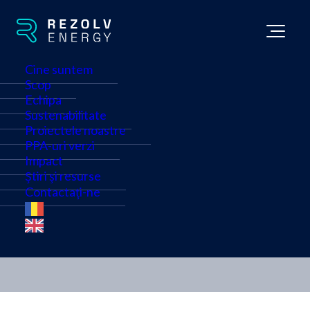
Cine suntem
Scop
Echipa
Sustenabilitate
Proiectele noastre
Rezolv Energy pune în
PPA-uri verzi
Impact
funcțiune parcul solar
Știri și resurse
Contactați-ne
St. George din Bulgaria
Știri
•
7 Mai 2026